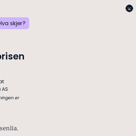
🌚
Hva skjer?
prisen
dningen er
senlia.