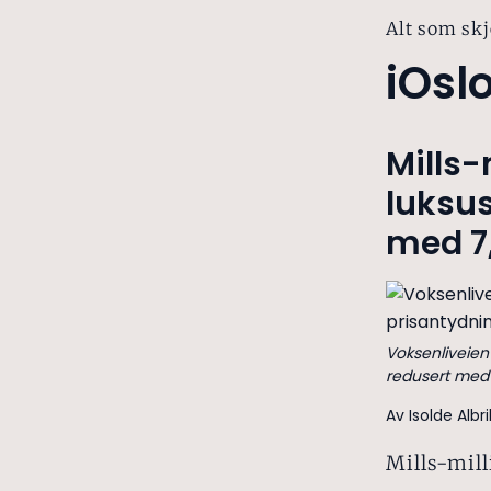
Alt som skj
iOsl
Mills-
luksus
med 7,
Voksenliveien
redusert med 
Av Isolde Alb
Mills-mill