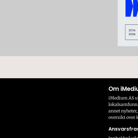
Om iMedi
iMedium AS utv
lokalsamfunn.
annet nyheter,
oversikt over l
Ansvarsfras