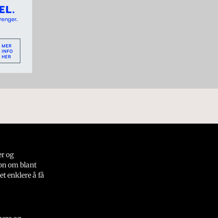
er og
on om blant
et enklere å få