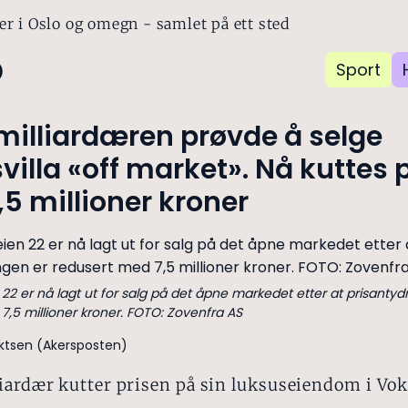
er i Oslo og omegn - samlet på ett sted
o
Sport
milliardæren prøvde å selge
villa «off market». Nå kuttes 
5 millioner kroner
 22 er nå lagt ut for salg på det åpne markedet etter at prisanty
7,5 millioner kroner. FOTO: Zovenfra AS
riktsen (Akersposten)
iardær kutter prisen på sin luksuseiendom i Vok