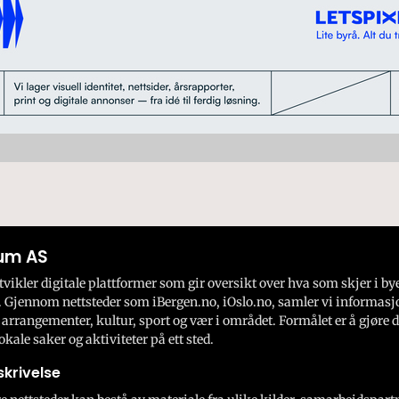
um AS
ikler digitale plattformer som gir oversikt over hva som skjer i by
 Gjennom nettsteder som iBergen.no, iOslo.no, samler vi informasj
 arrangementer, kultur, sport og vær i området. Formålet er å gjøre d
okale saker og aktiviteter på ett sted.
krivelse