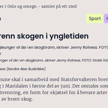
er i Oslo og omegn - samlet på ett sted
o
Sport
renn skogen i yngletiden
er vil dø i en skogbrann, skriver Jenny Rolness. FOTO: Gratis fot
ess (Nordre Aker Budstikke)
une skal i samarbeid med Statsforvalteren bre
 i Maridalen i første del av juni. Det omtales so
renning, en form for skjøtsel for å bevare arte
 av brent skog.