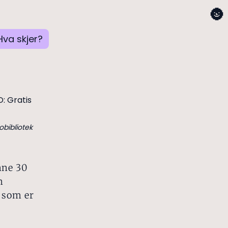
🌚
Hva skjer?
obibliotek
nne 30
m
r som er