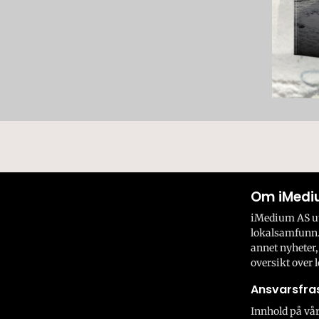
Om iMedi
iMedium AS utv
lokalsamfunn.
annet nyheter,
oversikt over l
Ansvarsfras
Innhold på vår