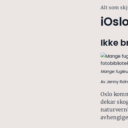
Alt som skj
iOsl
Ikke b
Mange fugleung
Av Jenny Roln
Oslo komm
dekar skog
naturvernb
avhengige