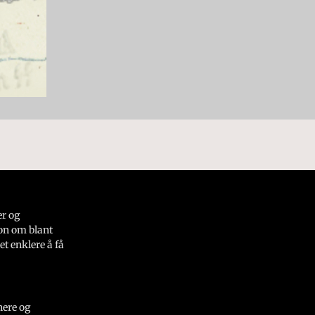
er og
on om blant
et enklere å få
nere og