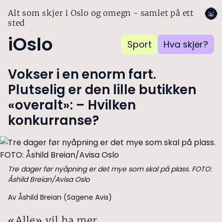
🌚
Alt som skjer i Oslo og omegn - samlet på ett
sted
iOslo
Sport
Hva skjer?
Vokser i en enorm fart.
Plutselig er den lille butikken
«overalt»: – Hvilken
konkurranse?
Tre dager før nyåpning er det mye som skal på plass. FOTO:
Åshild Breian/Avisa Oslo
Av Åshild Breian (Sagene Avis)
«Alle» vil ha mer.