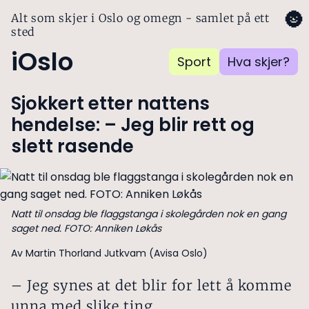
🌚
Alt som skjer i Oslo og omegn - samlet på ett
sted
iOslo
Sport
Hva skjer?
Sjokkert etter nattens
hendelse: – Jeg blir rett og
slett rasende
Natt til onsdag ble flaggstanga i skolegården nok en gang
saget ned. FOTO: Anniken Løkås
Av Martin Thorland Jutkvam (Avisa Oslo)
– Jeg synes at det blir for lett å komme
unna med slike ting.