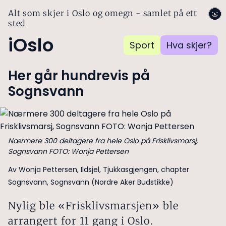
🌚
Alt som skjer i Oslo og omegn - samlet på ett
sted
iOslo
Sport
Hva skjer?
Her går hundrevis på
Sognsvann
Nærmere 300 deltagere fra hele Oslo på Frisklivsmarsj,
Sognsvann FOTO: Wonja Pettersen
Av Wonja Pettersen, Ildsjel, Tjukkasgjengen, chapter
Sognsvann, Sognsvann (Nordre Aker Budstikke)
Nylig ble «Frisklivsmarsjen» ble
arrangert for 11 gang i Oslo.