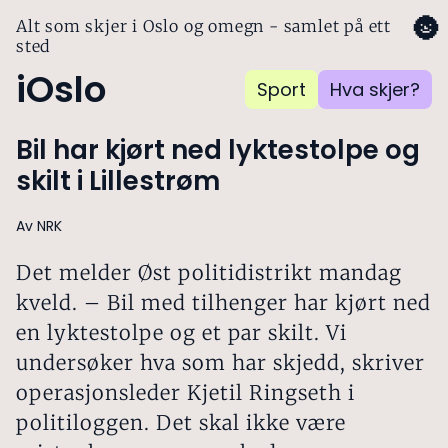
🌚
Alt som skjer i Oslo og omegn - samlet på ett
sted
iOslo
Sport
Hva skjer?
Bil har kjørt ned lyktestolpe og
skilt i Lillestrøm
Av NRK
Det melder Øst politidistrikt mandag
kveld. – Bil med tilhenger har kjørt ned
en lyktestolpe og et par skilt. Vi
undersøker hva som har skjedd, skriver
operasjonsleder Kjetil Ringseth i
politiloggen. Det skal ikke være