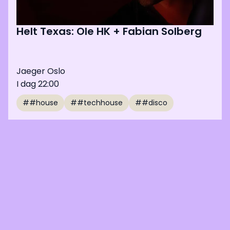
Helt Texas: Ole HK + Fabian Solberg
Jaeger Oslo
I dag 22:00
##house
##techhouse
##disco