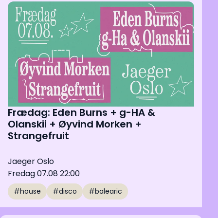
Frædag: Eden Burns + g-HA &
Olanskii + Øyvind Morken +
Strangefruit
Jaeger Oslo
Fredag 07.08 22:00
#house
#disco
#balearic