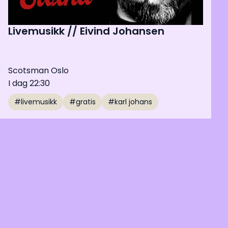
Livemusikk // Eivind Johansen
Scotsman Oslo
I dag 22:30
#livemusikk
#gratis
#karl johans