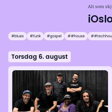
Alt som skj
iOsl
#blues
#funk
#gospel
##house
##techhou
Torsdag 6. august