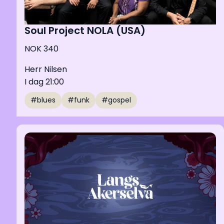
Soul Project NOLA (USA)
NOK 340
Herr Nilsen
I dag 21:00
#blues
#funk
#gospel