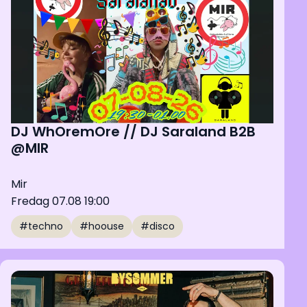
DJ WhOremOre // DJ Saraland B2B
@MIR
Mir
Fredag 07.08 19:00
#techno
#hoouse
#disco