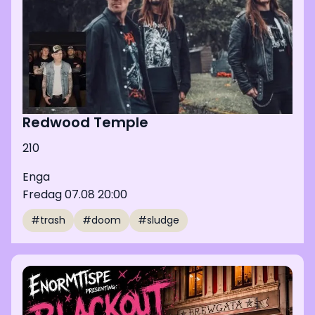
Redwood Temple
210
Enga
Fredag 07.08 20:00
#trash
#doom
#sludge