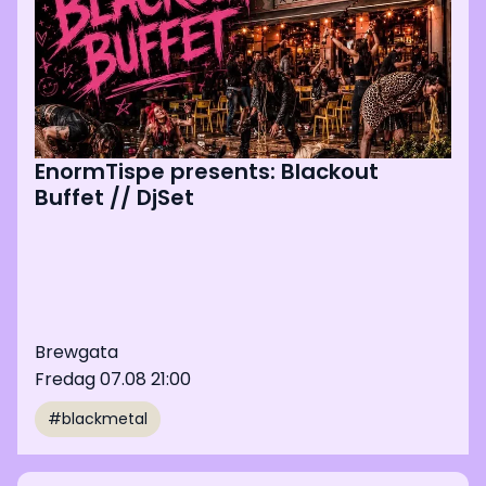
EnormTispe presents: Blackout
Buffet // DjSet
Brewgata
Fredag 07.08 21:00
#blackmetal