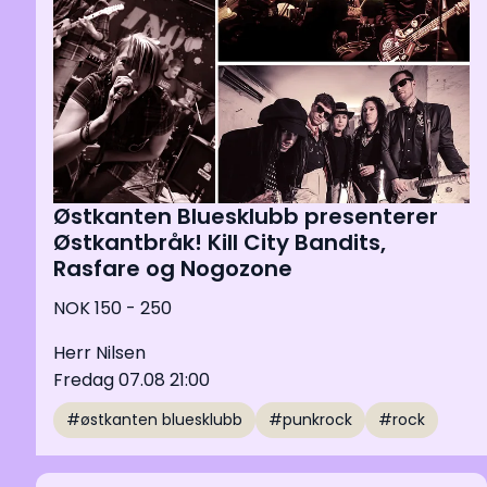
Østkanten Bluesklubb presenterer
Østkantbråk! Kill City Bandits,
Rasfare og Nogozone
NOK 150 - 250
Herr Nilsen
Fredag 07.08 21:00
#østkanten bluesklubb
#punkrock
#rock