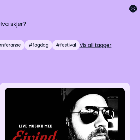
🌚
Hva skjer?
Vis all tagger
nferanse
#fagdag
#festival