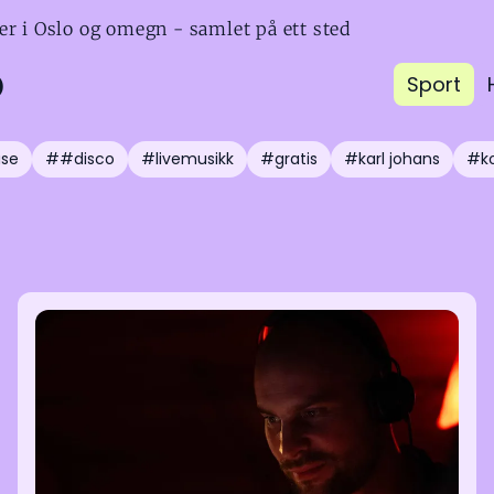
er i Oslo og omegn - samlet på ett sted
o
Sport
se
##disco
#livemusikk
#gratis
#karl johans
#ko